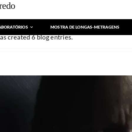
iredo
cheu quaisquer detalhes.
ABORATÓRIOS
MOSTRA DE LONGAS-METRAGENS
as created 6 blog entries.