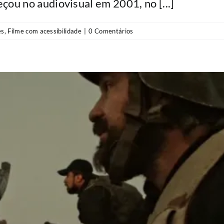
ou no audiovisual em 2001, no [...]
es
,
Filme com acessibilidade
|
0 Comentários