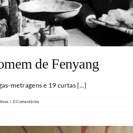
homem de Fenyang
as-metragens e 19 curtas [...]
ilmes
|
0 Comentários