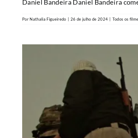
Daniel Bandeira Daniel Bandeira começ
Por
Nathalia Figueiredo
|
26 de julho de 2024
|
Todos os film