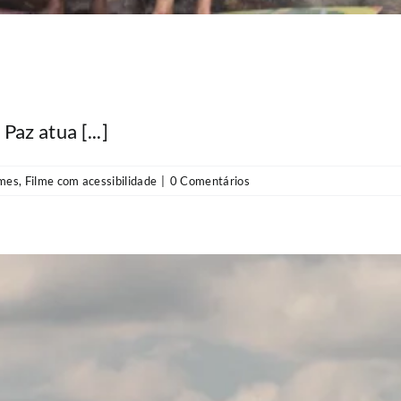
az atua [...]
lmes
,
Filme com acessibilidade
|
0 Comentários